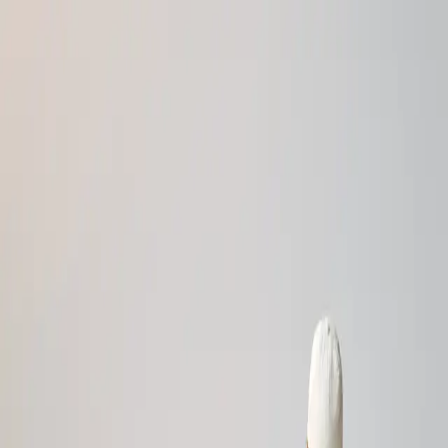
Kontakt
404
Ups, diese Seite ist nicht
erreichbar...
Aber viele andere sind noch zu entdecken! Besuchen Sie
unsere Webseite.