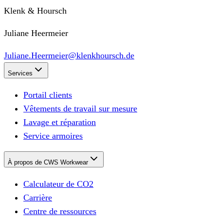
Klenk & Hoursch
Juliane Heermeier
Juliane.Heermeier@klenkhoursch.de
Services
Portail clients
Vêtements de travail sur mesure
Lavage et réparation
Service armoires
À propos de CWS Workwear
Calculateur de CO2
Carrière
Centre de ressources