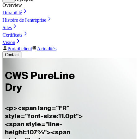
Overview
Durabilité
Histoire de l'entreprise
Sites
Certificats
Vision
Portail client
Actualités
Contact
CWS PureLine
Dry
<p><span lang="FR"
style="font-size:11.0pt">
<span style="line-
height:107%"><span