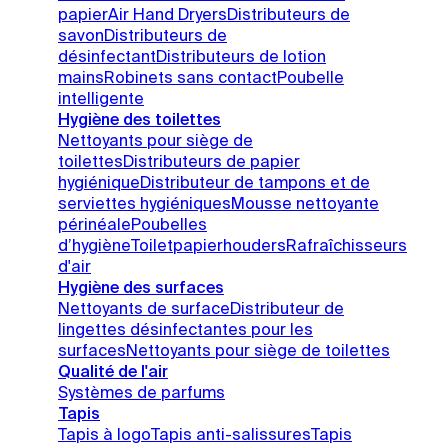
papier
Air Hand Dryers
Distributeurs de
savon
Distributeurs de
désinfectant
Distributeurs de lotion
mains
Robinets sans contact
Poubelle
intelligente
Hygiène des toilettes
Nettoyants pour siège de
toilettes
Distributeurs de papier
hygiénique
Distributeur de tampons et de
serviettes hygiéniques
Mousse nettoyante
périnéale
Poubelles
d’hygiène
Toiletpapierhouders
Rafraîchisseurs
d'air
Hygiène des surfaces
Nettoyants de surface
Distributeur de
lingettes désinfectantes pour les
surfaces
Nettoyants pour siège de toilettes
Qualité de l'air
Systèmes de parfums
Tapis
Tapis à logo
Tapis anti-salissures
Tapis