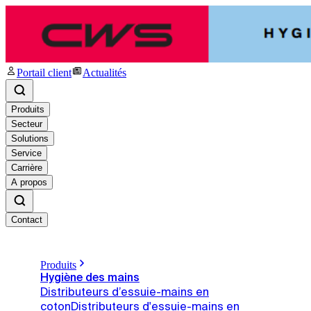
Portail client
Actualités
Produits
Secteur
Solutions
Service
Carrière
A propos
Contact
Produits
Hygiène des mains
Distributeurs d’essuie-mains en
coton
Distributeurs d'essuie-mains en