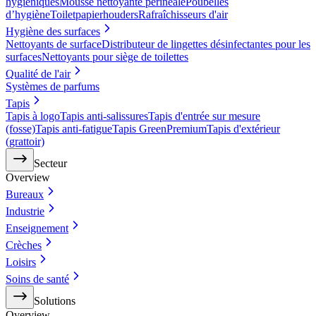
hygiéniques
Mousse nettoyante périnéale
Poubelles
d’hygiène
Toiletpapierhouders
Rafraîchisseurs d'air
Hygiène des surfaces
Nettoyants de surface
Distributeur de lingettes désinfectantes pour les
surfaces
Nettoyants pour siège de toilettes
Qualité de l'air
Systèmes de parfums
Tapis
Tapis à logo
Tapis anti-salissures
Tapis d'entrée sur mesure
(fosse)
Tapis anti-fatigue
Tapis GreenPremium
Tapis d'extérieur
(grattoir)
Secteur
Overview
Bureaux
Industrie
Enseignement
Crèches
Loisirs
Soins de santé
Solutions
Overview