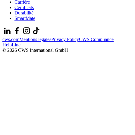
Carrière
Certificats
Durabilité
SmartMate
cws.com
Mentions légales
Privacy Policy
CWS Compliance
HelpLine
© 2026 CWS International GmbH