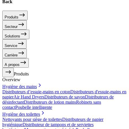
Back
Produits
Secteur
Solutions
Service
Carrière
A propos
Produits
Overview
Hygiène des mains
Distributeurs d’essuie-mains en coton
Distributeurs d'essuie-mains en
papier
Air Hand Dryers
Distributeurs de savon
Distributeurs de
désinfectant
Distributeurs de lotion mains
Robinets sans
contact
Poubelle intelligente
Hygiène des toilettes
Nettoyants pour siège de toilettes
Distributeurs de papier
hygiénique
Distributeur de tampons et de serviettes