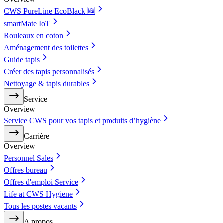
CWS PureLine EcoBlack 🆕
smartMate IoT
Rouleaux en coton
Aménagement des toilettes
Guide tapis
Créer des tapis personnalisés
Nettoyage & tapis durables
Service
Overview
Service CWS pour vos tapis et produits d’hygiène
Carrière
Overview
Personnel Sales
Offres bureau
Offres d'emploi Service
Life at CWS Hygiene
Tous les postes vacants
A propos