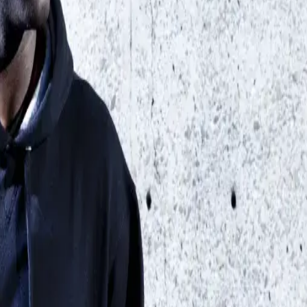
weats et capuches
nt destinés aux loisirs, mais conquièrent également le monde 
s sont le compagnon idéal pour un look cool. La collection PRO
sweats à fermeture éclair bicolores. Les modèles PRObasics s
a) et de 50% de polyester.
ar garantit une longue durée de vie à ses vêtements. "Notre 
ts PRObasics en coton issu du commerce équitable constituent
otton made in Africa constituent un pas important dans cette
.
ntit l'origine équitable de la matière. Depuis 2016, CWS Wor