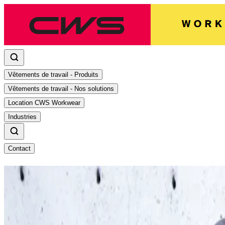
Vêtements de travail - Produits
Vêtements de travail - Nos solutions
Location CWS Workwear
Industries
Contact
La durabilité rencontre le style : 
Nouveaux basiques modernes tels que T-shirts, polos, sweat-s