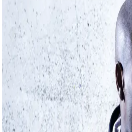
17 octobre 2023
Workwear
Dans le monde des vêtements de travail, le confort est u
désormais des T-shirts, polos, sweatshirts et sweat-shirt
au coton issu du commerce équitable..
La collection PRObasics offre un large choix de T-shirts et 
secteur des services, de la production ou du commerce, une c
différentes combinaisons de couleurs. Les modèles PRObasi
Africa) et de 50% de polyester,, selon le modèle. La palett