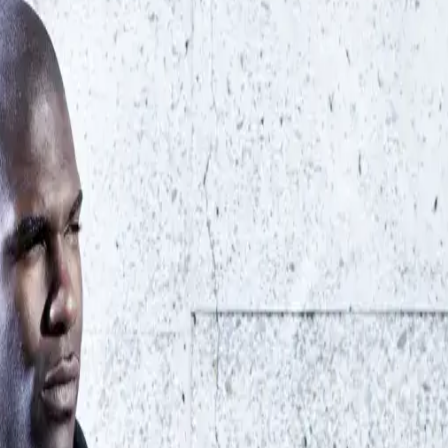
n must absolu. Mais CWS Workwear va encore plus loin : av
s élégants - ces pièces sont non seulement synonymes de co
de polos qui peuvent être portés comme vêtements de travail dan
hemise propre portant le logo de l'entreprise est indispensab
cs sont composés de 70% de coton (Cotton made in Afica) et
e de couleurs est soigneusement coordonnée avec la collection