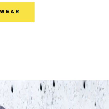
CWS PRObasics en coton issu du progra
hirts et sweat-shirts à capuche - entièrement durables