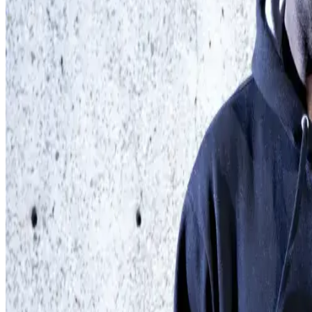
Look décontracté : s
Les sweats à capuche et les sweatshirts ne sont plus seuleme
les mois les plus froids ou pour le travail en extérieur, il
rond ultramodernes en différentes couleurs, ainsi que des 
30% de polyester ou de 50% de coton (Cotton made in Afric
Commerce durable
Grâce à des matériaux durables de haute qualité, CWS Workwe
vêtements de travail soient durables. Les nouveaux vêtemen
vêtements PRObasics contenant du coton issu du programme C
communication internationale produits chez CWS Workwear
Les nouveaux PROBasics portent le label Fairtrade, qui gara