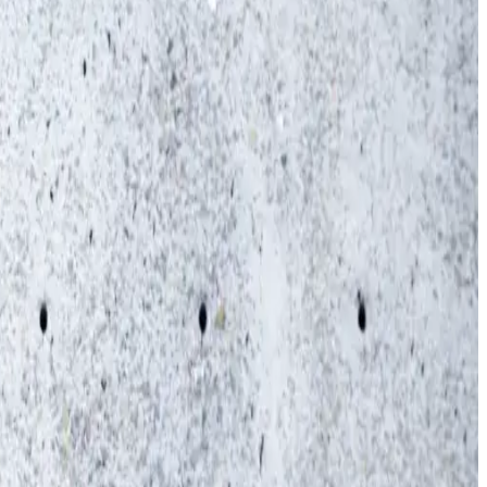
dans le cadre du travail quotidien. Particulièrement pendant
basics comprend des sweats à capuche et des sweats à col
ont composés de 70% de coton (Cotton made in Afica) et de
objectif pour 2025 est de faire en sorte que 90 % de nos
 un pas important dans cette direction. Les nouveaux
 direction, souligne Astrid Wozniak, responsable de la
kwear utilise du coton issu du commerce équitable dans ses