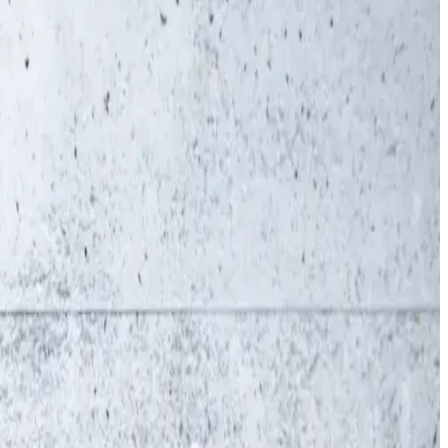
ec la toute nouvelle collection PRObasics, il existe
nfort et de style maximum, mais aussi de durabilité grâce
s presque tous les secteurs d'activité. Que ce soit dans le
le. Il existe des versions pour femmes et pour hommes et
 de 30% de polyester ou de 50% de coton (Cotton made in
 existante de CWS pour en faire un mélange parfait.