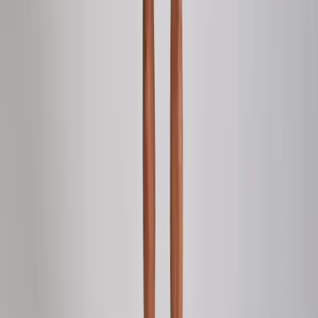
Trotseer de hitte: stijlvolle werkkledij