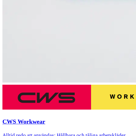
CWS Workwear
Alltid redo att användas: Hållbara och tåliga arbetskläder