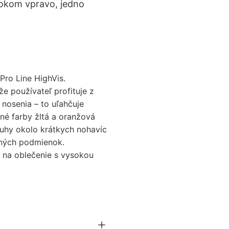
vokom vpravo, jedno
Pro Line HighVis.
e používateľ profituje z
nosenia – to uľahčuje
né farby žltá a oranžová
ruhy okolo krátkych nohavíc
elných podmienok.
 na oblečenie s vysokou