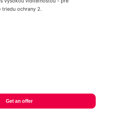
s vysokou viditeľnosťou - pre
 triedu ochrany 2.
Get an offer