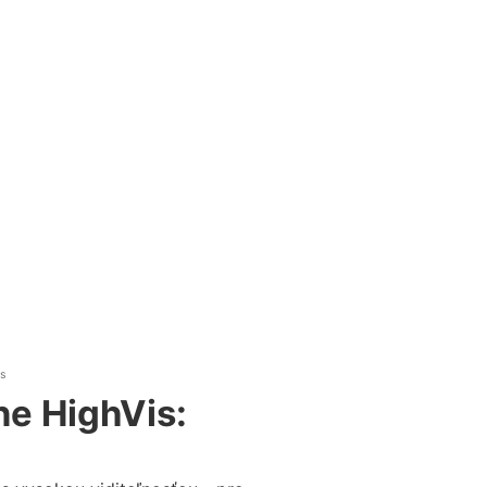
is
ne HighVis: