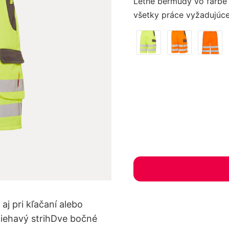
Letné bermudy vo farbe 
všetky práce vyžadujúce
j pri kľačaní alebo
liehavý strihDve bočné