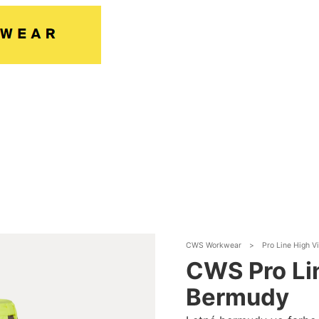
CWS Workwear
>
Pro Line High V
CWS Pro Li
Bermudy