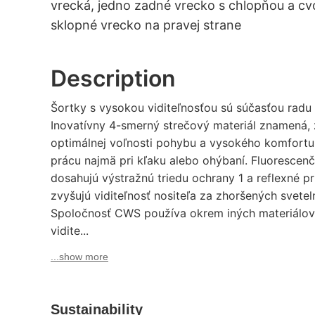
vrecká, jedno zadné vrecko s chlopňou a c
sklopné vrecko na pravej strane
Description
Šortky s vysokou viditeľnosťou sú súčasťou radu 
Inovatívny 4-smerný strečový materiál znamená, ž
optimálnej voľnosti pohybu a vysokého komfortu 
prácu najmä pri kľaku alebo ohýbaní. Fluorescenč
dosahujú výstražnú triedu ochrany 1 a reflexné p
zvyšujú viditeľnosť nositeľa za zhoršených svet
Spoločnosť CWS používa okrem iných materiálov
vidite...
...show more
Sustainability