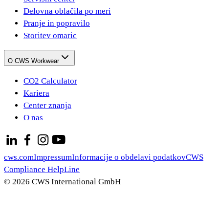
Delovna oblačila po meri
Pranje in popravilo
Storitev omaric
O CWS Workwear
CO2 Calculator
Kariera
Center znanja
O nas
cws.com
Impressum
Informacije o obdelavi podatkov
CWS
Compliance HelpLine
© 2026 CWS International GmbH