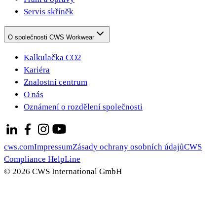
Servis skříněk
O společnosti CWS Workwear
Kalkulačka CO2
Kariéra
Znalostní centrum
O nás
Oznámení o rozdělení společnosti
cws.com
Impressum
Zásady ochrany osobních údajů
CWS
Compliance HelpLine
© 2026 CWS International GmbH