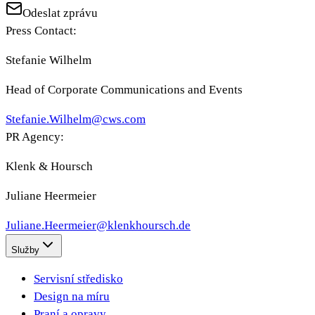
Odeslat zprávu
Press Contact:
Stefanie Wilhelm
Head of Corporate Communications and Events
Stefanie.Wilhelm@cws.com
PR Agency:
Klenk & Hoursch
Juliane Heermeier
Juliane.Heermeier@klenkhoursch.de
Služby
Servisní středisko
Design na míru
Praní a opravy