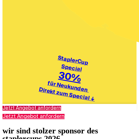
StaplerCup
Special
30%
für Neukunden
Direkt zum Special
↓
Jetzt Angebot anfordern
Jetzt Angebot anfordern
wir sind stolzer sponsor des
staplercups 2026