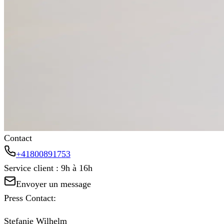
Mais beaucoup d'autres le sont ! Cliquez ci-dessous pour les
Vers notre site web
+41800891753
Contact
+41800891753
Service client : 9h à 16h
Envoyer un message
Press Contact:
Stefanie Wilhelm