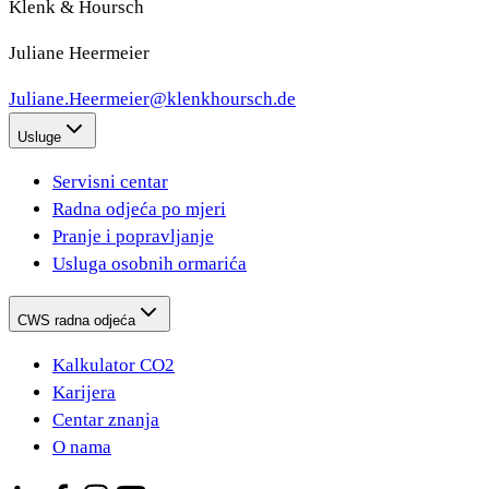
Klenk & Hoursch
Juliane Heermeier
Juliane.Heermeier@klenkhoursch.de
Usluge
Servisni centar
Radna odjeća po mjeri
Pranje i popravljanje
Usluga osobnih ormarića
CWS radna odjeća
Kalkulator CO2
Karijera
Centar znanja
O nama