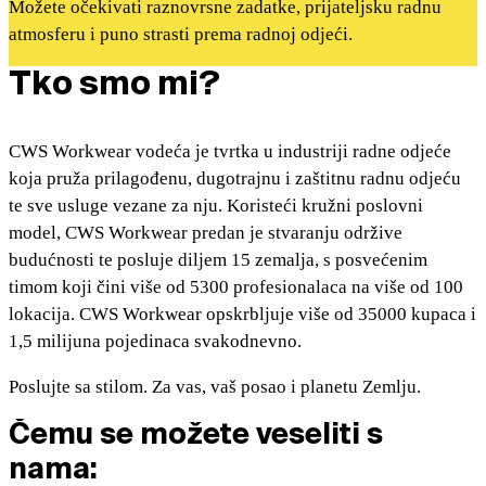
Možete očekivati raznovrsne zadatke, prijateljsku radnu
atmosferu i puno strasti prema radnoj odjeći.
Tko smo mi?
CWS Workwear vodeća je tvrtka u industriji radne odjeće
koja pruža prilagođenu, dugotrajnu i zaštitnu radnu odjeću
te sve usluge vezane za nju. Koristeći kružni poslovni
model, CWS Workwear predan je stvaranju održive
budućnosti te posluje diljem 15 zemalja, s posvećenim
timom koji čini više od 5300 profesionalaca na više od 100
lokacija. CWS Workwear opskrbljuje više od 35000 kupaca i
1,5 milijuna pojedinaca svakodnevno.
Poslujte sa stilom. Za vas, vaš posao i planetu Zemlju.
Čemu se možete veseliti s
nama: