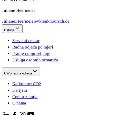
Juliane Heermeier
Juliane.Heermeier@klenkhoursch.de
Usluge
Servisni centar
Radna odjeća po mjeri
Pranje i popravljanje
Usluga osobnih ormarića
CWS radna odjeća
Kalkulator CO2
Karijera
Centar znanja
O nama