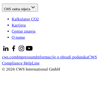
CWS radna odjeća
Kalkulator CO2
Karijera
Centar znanja
O nama
cws.com
Impressum
Informacije o obradi podataka
CWS
Compliance HelpLine
© 2026 CWS International GmbH