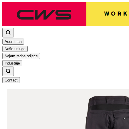
Asortiman
Naše usluge
Najam radne odjeće
Industrije
Contact