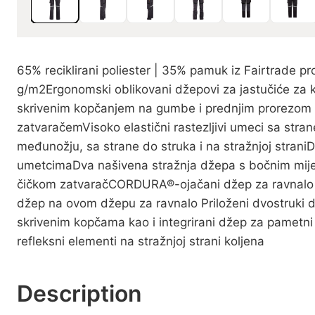
65% reciklirani poliester | 35% pamuk iz Fairtrade 
g/m2Ergonomski oblikovani džepovi za jastučiće za
skrivenim kopčanjem na gumbe i prednjim prorezom 
zatvaračemVisoko elastični rastezljivi umeci sa stran
međunožju, sa strane do struka i na stražnjoj strani
umetcimaDva našivena stražnja džepa s bočnim mij
čičkom zatvaračCORDURA®-ojačani džep za ravnalo
džep na ovom džepu za ravnalo Priloženi dvostruki 
skrivenim kopčama kao i integrirani džep za pametni t
refleksni elementi na stražnjoj strani koljena
Description