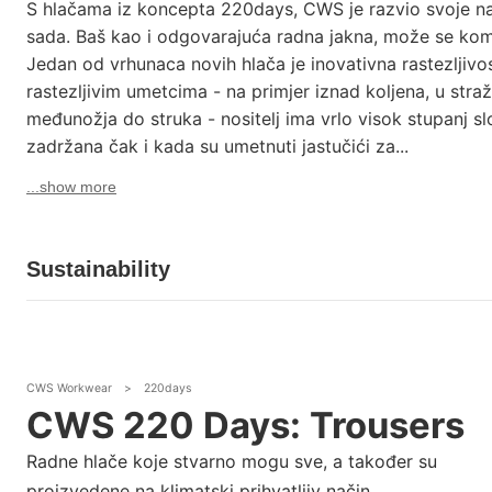
S hlačama iz koncepta 220days, CWS je razvio svoje na
sada. Baš kao i odgovarajuća radna jakna, može se ko
Jedan od vrhunaca novih hlača je inovativna rastezljivos
rastezljivim umetcima - na primjer iznad koljena, u stra
međunožja do struka - nositelj ima vrlo visok stupanj sl
zadržana čak i kada su umetnuti jastučići za...
...show more
Sustainability
CWS Workwear
>
220days
CWS 220 Days: Trousers
Radne hlače koje stvarno mogu sve, a također su
proizvedene na klimatski prihvatljiv način.