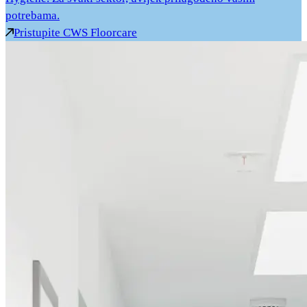
potrebama.
Pristupite CWS Floorcare