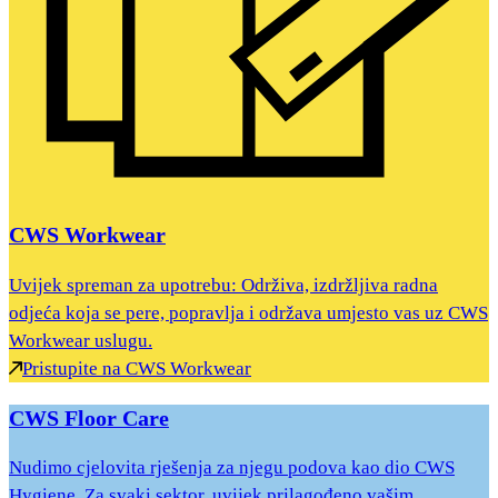
CWS Workwear
Uvijek spreman za upotrebu: Održiva, izdržljiva radna
odjeća koja se pere, popravlja i održava umjesto vas uz CWS
Workwear uslugu.
Pristupite na CWS Workwear
CWS Floor Care
Nudimo cjelovita rješenja za njegu podova kao dio CWS
Hygiene. Za svaki sektor, uvijek prilagođeno vašim