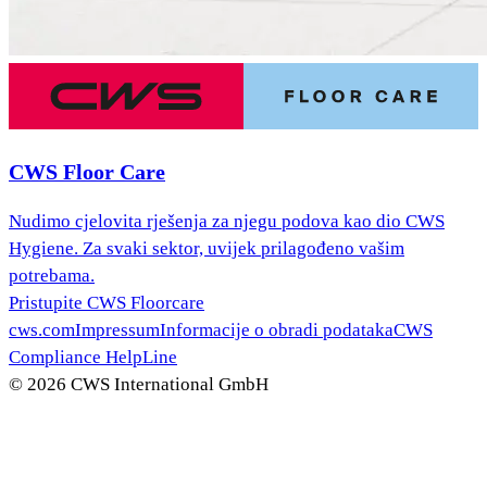
CWS Floor Care
Nudimo cjelovita rješenja za njegu podova kao dio CWS
Hygiene. Za svaki sektor, uvijek prilagođeno vašim
potrebama.
Pristupite CWS Floorcare
cws.com
Impressum
Informacije o obradi podataka
CWS
Compliance HelpLine
© 2026 CWS International GmbH