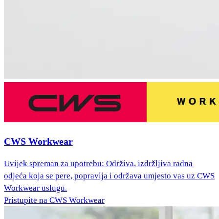
CWS Workwear
Uvijek spreman za upotrebu: Održiva, izdržljiva radna
odjeća koja se pere, popravlja i održava umjesto vas uz CWS
Workwear uslugu.
Pristupite na CWS Workwear