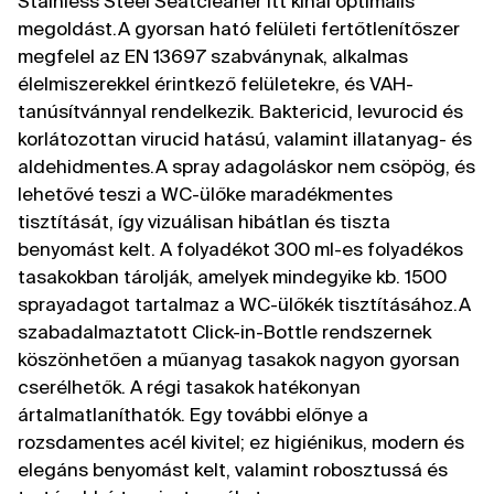
Stainless Steel Seatcleaner itt kínál optimális
megoldást.A gyorsan ható felületi fertőtlenítőszer
megfelel az EN 13697 szabványnak, alkalmas
élelmiszerekkel érintkező felületekre, és VAH-
tanúsítvánnyal rendelkezik. Baktericid, levurocid és
korlátozottan virucid hatású, valamint illatanyag- és
aldehidmentes.A spray adagoláskor nem csöpög, és
lehetővé teszi a WC-ülőke maradékmentes
tisztítását, így vizuálisan hibátlan és tiszta
benyomást kelt. A folyadékot 300 ml-es folyadékos
tasakokban tárolják, amelyek mindegyike kb. 1500
sprayadagot tartalmaz a WC-ülőkék tisztításához.A
szabadalmaztatott Click-in-Bottle rendszernek
köszönhetően a műanyag tasakok nagyon gyorsan
cserélhetők. A régi tasakok hatékonyan
ártalmatlaníthatók. Egy további előnye a
rozsdamentes acél kivitel; ez higiénikus, modern és
elegáns benyomást kelt, valamint robosztussá és