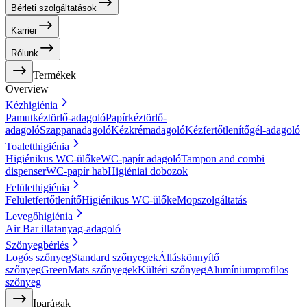
Bérleti szolgáltatások
Karrier
Rólunk
Termékek
Overview
Kézhigiénia
Pamutkéztörlő-adagoló
Papírkéztörlő-
adagoló
Szappanadagoló
Kézkrémadagoló
Kézfertőtlenítőgél-adagoló
Toaletthigiénia
Higiénikus WC-ülőke
WC-papír adagoló
Tampon and combi
dispenser
WC-papír hab
Higiéniai dobozok
Felülethigiénia
Felületfertőtlenítő
Higiénikus WC-ülőke
Mopszolgáltatás
Levegőhigiénia
Air Bar illatanyag-adagoló
Szőnyegbérlés
Logós szőnyeg
Standard szőnyegek
Álláskönnyítő
szőnyeg
GreenMats szőnyegek
Kültéri szőnyeg
Alumíniumprofilos
szőnyeg
Iparágak