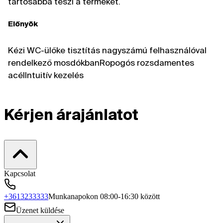
tartósabbá teszi a terméket.
Előnyök
Kézi WC-ülőke tisztítás nagyszámú felhasználóval
rendelkező mosdókbanRopogós rozsdamentes
acélIntuitív kezelés
Kérjen árajánlatot
Kapcsolat
+3613233333
Munkanapokon 08:00-16:30 között
Üzenet küldése