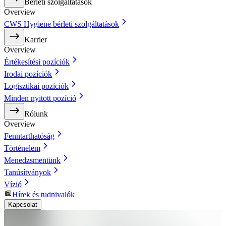
Bérleti szolgáltatások
Overview
CWS Hygiene bérleti szolgáltatások
Karrier
Overview
Értékesítési pozíciók
Irodai pozíciók
Logisztikai pozíciók
Minden nyitott pozíció
Rólunk
Overview
Fenntarthatóság
Történelem
Menedzsmentünk
Tanúsítványok
Vízió
Hírek és tudnivalók
Kapcsolat