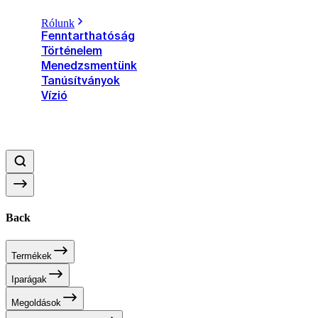
Rólunk
Fenntarthatóság
Történelem
Menedzsmentünk
Tanúsítványok
Vízió
Back
Termékek
Iparágak
Megoldások