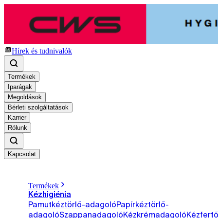
Hírek és tudnivalók
Termékek
Iparágak
Megoldások
Bérleti szolgáltatások
Karrier
Rólunk
Kapcsolat
Termékek
Kézhigiénia
Pamutkéztörlő-adagoló
Papírkéztörlő-
adagoló
Szappanadagoló
Kézkrémadagoló
Kézfertő