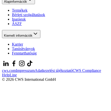
Alapinformációk
Termékek
Bérleti szolgáltatások
Iparáguk
ÁSZF
Kiemelt információk
Karrier
Tanúsítványok
Fenntarthatóság
cws.com
Impresszum
Adatkezelési tájékoztató
CWS Compliance
HelpLine
© 2026 CWS International GmbH