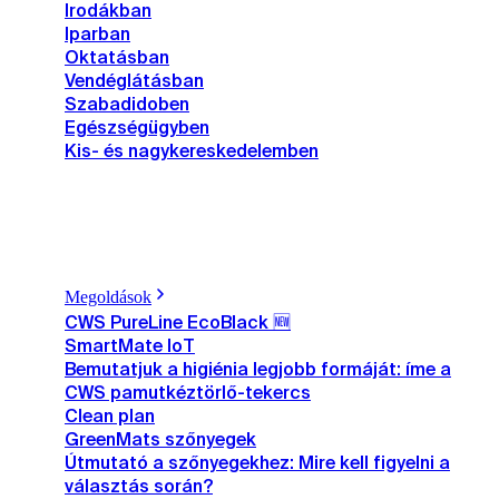
Irodákban
Iparban
Oktatásban
Vendéglátásban
Szabadidoben
Egészségügyben
Kis- és nagykereskedelemben
Megoldások
CWS PureLine EcoBlack 🆕
SmartMate IoT
Bemutatjuk a higiénia legjobb formáját: íme a
CWS pamutkéztörlő-tekercs
Clean plan
GreenMats szőnyegek
Útmutató a szőnyegekhez: Mire kell figyelni a
választás során?