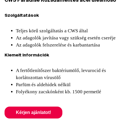
CWS Paradise Rozsdamentes acél ülésmosó
Szolgáltatások
Teljes körű szolgáltatás a CWS által
Az adagolók javítása vagy szükség esetén cseréje
Az adagolók felszerelése és karbantartása
Kiemelt információk
A fertőtlenítőszer baktériumölő, levurocid és
korlátozottan vírusölő
Parfüm és aldehidek nélkül
Folyékony zacskónként kb. 1500 permetlé
Kérjen ajánlatot!