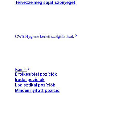
Tervezze meg saját szőnyegét
CWS Hygiene bérleti szolgáltatások
Karrier
Értékesítési pozíciók
Irodai pozíciók
Logisztikai pozíciók
Minden nyitott pozíció