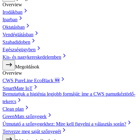
Overview
Irodákban
Iparban
Oktatásban
Vendéglátásban
Szabadidoben
Egészségügyben
Kis- és nagykereskedelemben
Megoldások
Overview
CWS PureLine EcoBlack 🆕
SmartMate IoT
Bemutatjuk a higiénia legjobb formáját: íme a CWS pamutkéztörlő-
tekercs
Clean plan
GreenMats szőnyegek
Útmutató a szőnyegekhez: Mire kell figyelni a választás során?
Tervezze meg saját szőnyegét