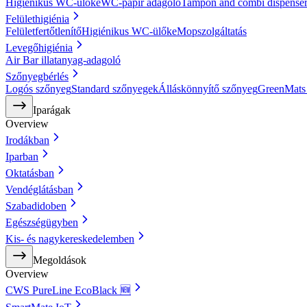
Higiénikus WC-ülőke
WC-papír adagoló
Tampon and combi dispense
Felülethigiénia
Felületfertőtlenítő
Higiénikus WC-ülőke
Mopszolgáltatás
Levegőhigiénia
Air Bar illatanyag-adagoló
Szőnyegbérlés
Logós szőnyeg
Standard szőnyegek
Álláskönnyítő szőnyeg
GreenMats
Iparágak
Overview
Irodákban
Iparban
Oktatásban
Vendéglátásban
Szabadidoben
Egészségügyben
Kis- és nagykereskedelemben
Megoldások
Overview
CWS PureLine EcoBlack 🆕