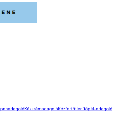
ppanadagoló
Kézkrémadagoló
Kézfertőtlenítőgél-adagoló