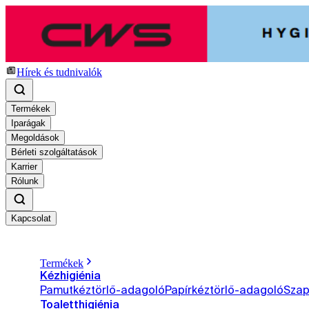
Hírek és tudnivalók
Termékek
Iparágak
Megoldások
Bérleti szolgáltatások
Karrier
Rólunk
Kapcsolat
Termékek
Kézhigiénia
Pamutkéztörlő-adagoló
Papírkéztörlő-adagoló
Sza
Toaletthigiénia