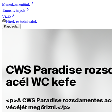
Menedzsmentünk
Tanúsítványok
Vízió
Hírek és tudnivalók
Kapcsolat
CWS Paradise roz
acél WC kefe
<p>A CWS Paradise rozsdamentes acél 
vécéjét megőrizni.</p>