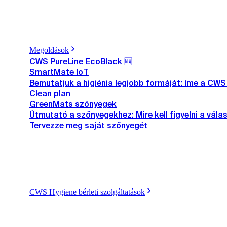
Megoldások
CWS PureLine EcoBlack 🆕
SmartMate IoT
Bemutatjuk a higiénia legjobb formáját: íme a CW
Clean plan
GreenMats szőnyegek
Útmutató a szőnyegekhez: Mire kell figyelni a vála
Tervezze meg saját szőnyegét
CWS Hygiene bérleti szolgáltatások