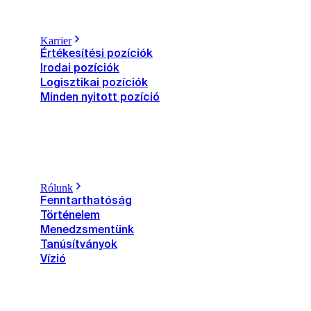
Karrier
Értékesítési pozíciók
Irodai pozíciók
Logisztikai pozíciók
Minden nyitott pozíció
Rólunk
Fenntarthatóság
Történelem
Menedzsmentünk
Tanúsítványok
Vízió