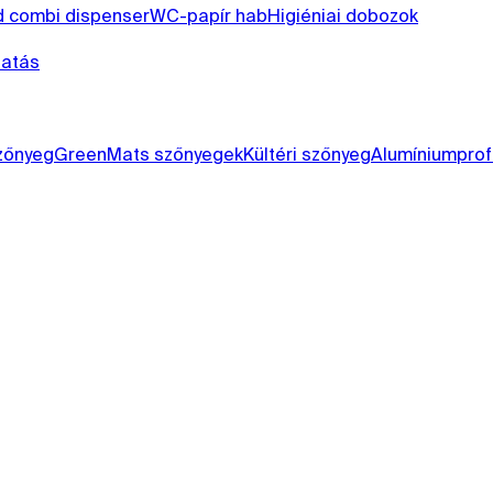
 combi dispenser
WC-papír hab
Higiéniai dobozok
tatás
szőnyeg
GreenMats szőnyegek
Kültéri szőnyeg
Alumíniumprof