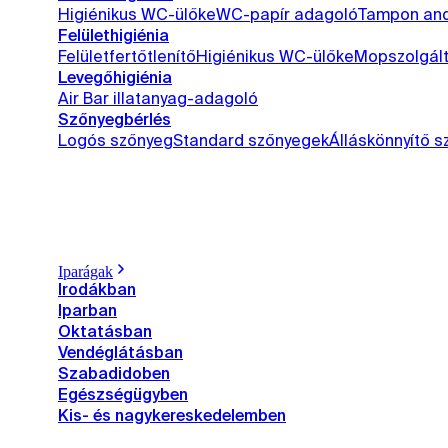
Higiénikus WC-ülőke
WC-papír adagoló
Tampon and
Felülethigiénia
Felületfertőtlenítő
Higiénikus WC-ülőke
Mopszolgál
Levegőhigiénia
Air Bar illatanyag-adagoló
Szőnyegbérlés
Logós szőnyeg
Standard szőnyegek
Álláskönnyítő 
Iparágak
Irodákban
Iparban
Oktatásban
Vendéglátásban
Szabadidoben
Egészségügyben
Kis- és nagykereskedelemben