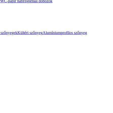
r
WC-papír hab
Higiéniai dobozok
 szőnyegek
Kültéri szőnyeg
Alumíniumprofilos szőnyeg