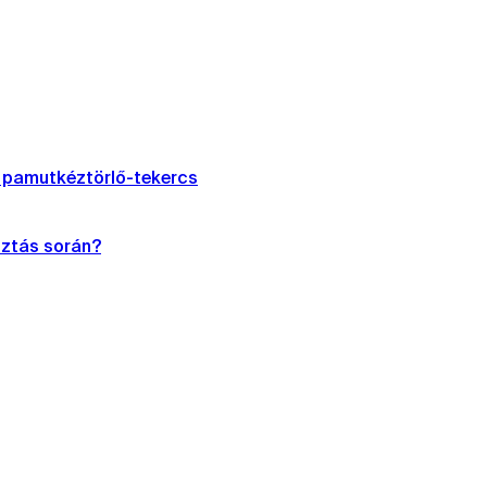
S pamutkéztörlő-tekercs
sztás során?