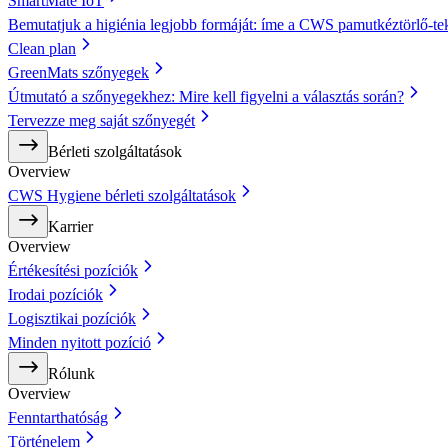
SmartMate IoT
Bemutatjuk a higiénia legjobb formáját: íme a CWS pamutkéztörlő-te
Clean plan
GreenMats szőnyegek
Útmutató a szőnyegekhez: Mire kell figyelni a választás során?
Tervezze meg saját szőnyegét
Bérleti szolgáltatások
Overview
CWS Hygiene bérleti szolgáltatások
Karrier
Overview
Értékesítési pozíciók
Irodai pozíciók
Logisztikai pozíciók
Minden nyitott pozíció
Rólunk
Overview
Fenntarthatóság
Történelem