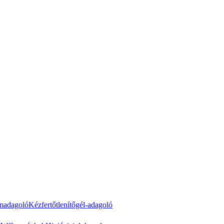
madagoló
Kézfertőtlenítőgél-adagoló