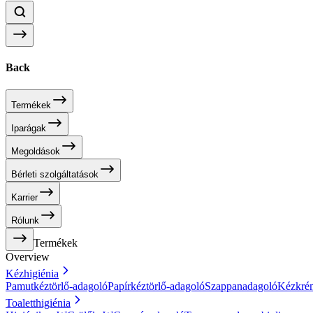
Back
Termékek
Iparágak
Megoldások
Bérleti szolgáltatások
Karrier
Rólunk
Termékek
Overview
Kézhigiénia
Pamutkéztörlő-adagoló
Papírkéztörlő-adagoló
Szappanadagoló
Kézkré
Toaletthigiénia