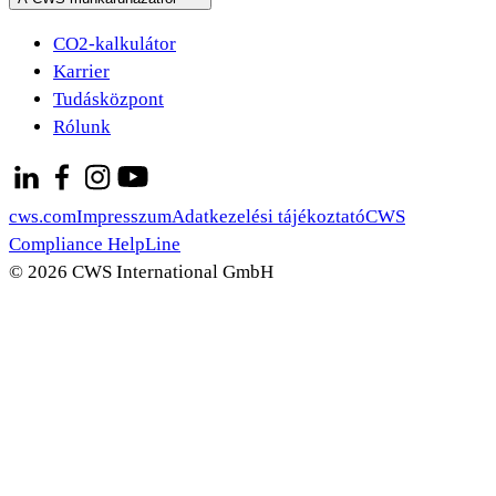
CO2-kalkulátor
Karrier
Tudásközpont
Rólunk
cws.com
Impresszum
Adatkezelési tájékoztató
CWS
Compliance HelpLine
© 2026 CWS International GmbH