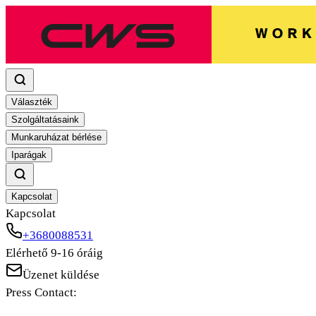
Választék
Szolgáltatásaink
Munkaruházat bérlése
Iparágak
Kapcsolat
Kapcsolat
+3680088531
Elérhető 9-16 óráig
Üzenet küldése
Press Contact: