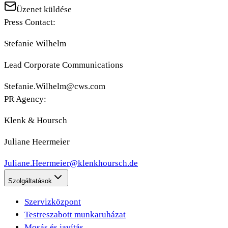
Üzenet küldése
Press Contact:
Stefanie Wilhelm
Lead Corporate Communications
Stefanie.Wilhelm@cws.com
PR Agency:
Klenk & Hoursch
Juliane Heermeier
Juliane.Heermeier@klenkhoursch.de
Szolgáltatások
Szervizközpont
Testreszabott munkaruházat
Mosás és javítás