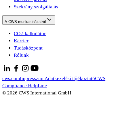
Szekrény szolgáltatás
A CWS munkaruházatról
CO2-kalkulátor
Karrier
Tudásközpont
Rólunk
cws.com
Impresszum
Adatkezelési tájékoztató
CWS
Compliance HelpLine
© 2026 CWS International GmbH