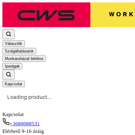
Választék
Szolgáltatásaink
Munkaruházat bérlése
Iparágak
Kapcsolat
Loading product...
Kapcsolat
+3680088531
Elérhető 9-16 óráig