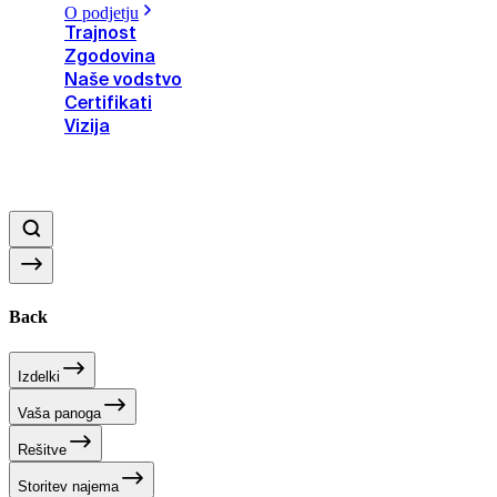
O podjetju
Trajnost
Zgodovina
Naše vodstvo
Certifikati
Vizija
Back
Izdelki
Vaša panoga
Rešitve
Storitev najema