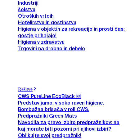
Industriji
šolstvu
Otroških vrtcih
Hotelirstvu in gostinstvu
Higiena v objektih za rekreacijo in prosti čas:
gostje prihajajo!
Higiena v zdravstvu
Trgovini na drobno in debelo
Rešitve
CWS PureLine EcoBlack 🆕
Predstavljamo: visoko raven higiene.
Bombažna brisača v roli CWS.
Predpražniki Green Mats
Navodila za pravo izbiro predpražnikov: na
kaj morate biti pozorni pri njihovi izbiri?
Oblikujte svoj predpražnik!