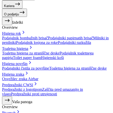
Kariera
O podjetju
Izdelki
Overview
Higiena rok
Podajalnik bombažnih brisač
Podajalniki papirnatih brisač
Milniki in
penilniki
Podajalnik losjona za roke
Podajalniki razkužila
Toaletna higiena
Toaletna higiena za straniščne deske
Podajalnik toaletnega
papirja
Toilet paper foam
Higienski koši
Higiena površin
Podajalniki čistila za površine
Toaletna higiena za straniščne deske
Higiena zraka
Osvežilec zraka Airbar
Predpražniki CWSl
Predpražniki z logotipom
Zaščita pred umazanijo in
vlago
Predpražniki proti utrujenosti
Vaša panoga
Overview
Pisarnah