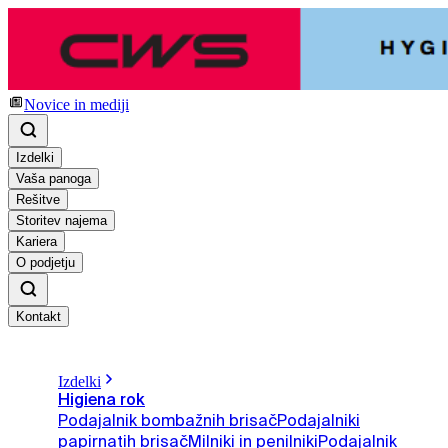
Novice in mediji
Izdelki
Vaša panoga
Rešitve
Storitev najema
Kariera
O podjetju
Kontakt
Izdelki
Higiena rok
Podajalnik bombažnih brisač
Podajalniki
papirnatih brisač
Milniki in penilniki
Podajalnik