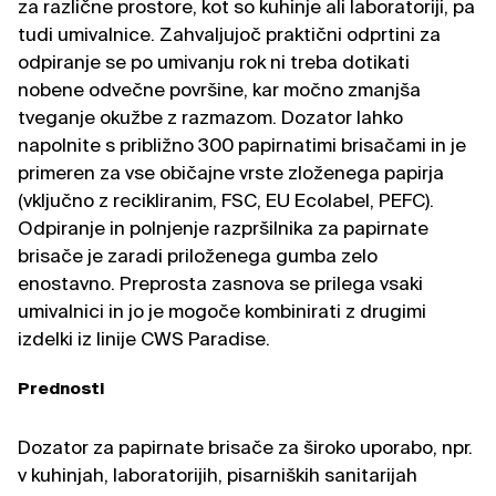
za različne prostore, kot so kuhinje ali laboratoriji, pa
tudi umivalnice. Zahvaljujoč praktični odprtini za
odpiranje se po umivanju rok ni treba dotikati
nobene odvečne površine, kar močno zmanjša
tveganje okužbe z razmazom. Dozator lahko
napolnite s približno 300 papirnatimi brisačami in je
primeren za vse običajne vrste zloženega papirja
(vključno z recikliranim, FSC, EU Ecolabel, PEFC).
Odpiranje in polnjenje razpršilnika za papirnate
brisače je zaradi priloženega gumba zelo
enostavno. Preprosta zasnova se prilega vsaki
umivalnici in jo je mogoče kombinirati z drugimi
izdelki iz linije CWS Paradise.
Prednosti
Dozator za papirnate brisače za široko uporabo, npr.
v kuhinjah, laboratorijih, pisarniških sanitarijah