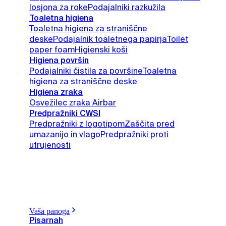
losjona za roke
Podajalniki razkužila
Toaletna higiena
Toaletna higiena za straniščne
deske
Podajalnik toaletnega papirja
Toilet
paper foam
Higienski koši
Higiena površin
Podajalniki čistila za površine
Toaletna
higiena za straniščne deske
Higiena zraka
Osvežilec zraka Airbar
Predpražniki CWSl
Predpražniki z logotipom
Zaščita pred
umazanijo in vlago
Predpražniki proti
utrujenosti
Vaša panoga
Pisarnah