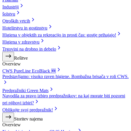
Industriji
šolstvu
Otroških vrtcih
Hotelirstvu in gostinstvu
Higiena v objektih za rekreacijo in prosti čas: gostje prihajajo!
Higiena v zdravstvu
Trgovini na drobno in debelo
Rešitve
Overview
CWS PureLine EcoBlack 🆕
Predstavljamo: visoko raven higiene. Bombažna brisača v roli CWS.
Predpražniki Green Mats
Navodila za pravo izbiro predpražnikov: na kaj morate biti pozorni
pri njihovi izbiri?
Oblikujte svoj predpražnik!
Storitev najema
Overview