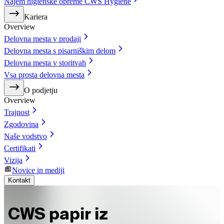
Najem higienske opreme CWS Hygiene
Kariera
Overview
Delovna mesta v prodaji
Delovna mesta s pisarniškim delom
Delovna mesta v storitvah
Vsa prosta delovna mesta
O podjetju
Overview
Trajnost
Zgodovina
Naše vodstvo
Certifikati
Vizija
Novice in mediji
Kontakt
CWS papir iz