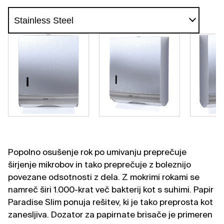
Popolno osušenje rok po umivanju preprečuje
širjenje mikrobov in tako preprečuje z boleznijo
povezane odsotnosti z dela. Z mokrimi rokami se
namreč širi 1.000-krat več bakterij kot s suhimi. Papir
Paradise Slim ponuja rešitev, ki je tako preprosta kot
zanesljiva. Dozator za papirnate brisače je primeren