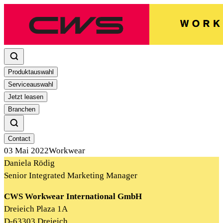
Produktauswahl
Serviceauswahl
Jetzt leasen
Branchen
Contact
03 Mai 2022
Workwear
Daniela Rödig
Senior Integrated Marketing Manager
CWS Workwear International GmbH
Dreieich Plaza 1A
D-63303 Dreieich