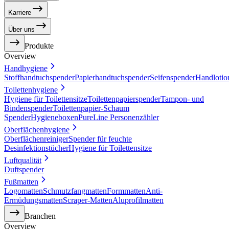
Karriere
Über uns
Produkte
Overview
Handhygiene
Stoffhandtuchspender
Papierhandtuchspender
Seifenspender
Handlotio
Toilettenhygiene
Hygiene für Toilettensitze
Toilettenpapierspender
Tampon- und
Bindenspender
Toilettenpapier-Schaum
Spender
Hygieneboxen
PureLine Personenzähler
Oberflächenhygiene
Oberflächenreiniger
Spender für feuchte
Desinfektionstücher
Hygiene für Toilettensitze
Luftqualität
Duftspender
Fußmatten
Logomatten
Schmutzfangmatten
Formmatten
Anti-
Ermüdungsmatten
Scraper-Matten
Aluprofilmatten
Branchen
Overview