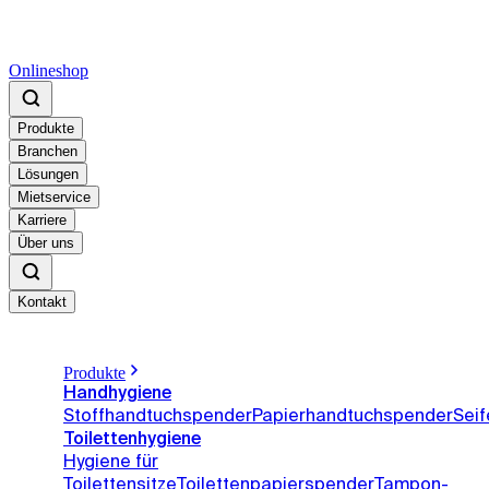
Onlineshop
Produkte
Branchen
Lösungen
Mietservice
Karriere
Über uns
Kontakt
Produkte
Handhygiene
Stoffhandtuchspender
Papierhandtuchspender
Sei
Toilettenhygiene
Hygiene für
Toilettensitze
Toilettenpapierspender
Tampon-