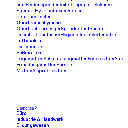
und Bindenspender
Toilettenpapier-Schaum
Spender
Hygieneboxen
PureLine
Personenzähler
Oberflächenhygiene
Oberflächenreiniger
Spender für feuchte
Desinfektionstücher
Hygiene für Toilettensitze
Luftqualität
Duftspender
Fußmatten
Logomatten
Schmutzfangmatten
Formmatten
Anti-
Ermüdungsmatten
Scraper-
Matten
Aluprofilmatten
Branchen
Büro
Industrie & Handwerk
Bildungswesen