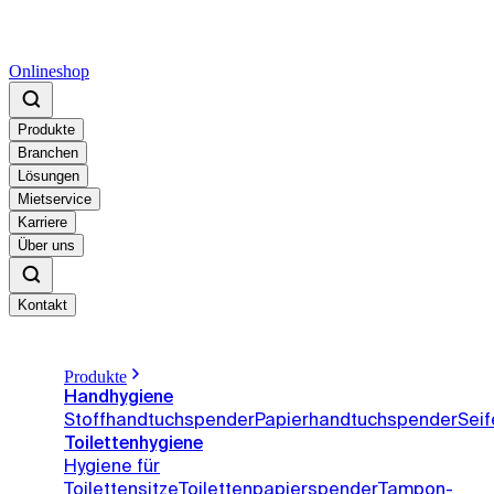
Onlineshop
Produkte
Branchen
Lösungen
Mietservice
Karriere
Über uns
Kontakt
Produkte
Handhygiene
Stoffhandtuchspender
Papierhandtuchspender
Sei
Toilettenhygiene
Hygiene für
Toilettensitze
Toilettenpapierspender
Tampon-