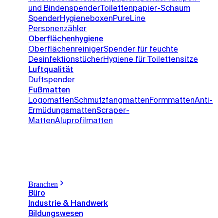
und Bindenspender
Toilettenpapier-Schaum
Spender
Hygieneboxen
PureLine
Personenzähler
Oberflächenhygiene
Oberflächenreiniger
Spender für feuchte
Desinfektionstücher
Hygiene für Toilettensitze
Luftqualität
Duftspender
Fußmatten
Logomatten
Schmutzfangmatten
Formmatten
Anti-
Ermüdungsmatten
Scraper-
Matten
Aluprofilmatten
Branchen
Büro
Industrie & Handwerk
Bildungswesen