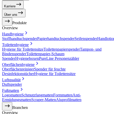
Karriere
Über uns
Produkte
Overview
Handhygiene
Stoffhandtuchspender
Papierhandtuchspender
Seifenspender
Handlotio
Toilettenhygiene
Hygiene für Toilettensitze
Toilettenpapierspender
Tampon- und
Bindenspender
Toilettenpapier-Schaum
Spender
Hygieneboxen
PureLine Personenzähler
Oberflächenhygiene
Oberflächenreiniger
Spender für feuchte
Desinfektionstücher
Hygiene für Toilettensitze
Luftqualität
Duftspender
Fußmatten
Logomatten
Schmutzfangmatten
Formmatten
Anti-
Ermüdungsmatten
Scraper-Matten
Aluprofilmatten
Branchen
Overview