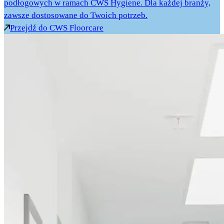
podłogowych w ramach CWS Hygiene. Dla każdej branży,
zawsze dostosowane do Twoich potrzeb.
Przejdź do CWS Floorcare