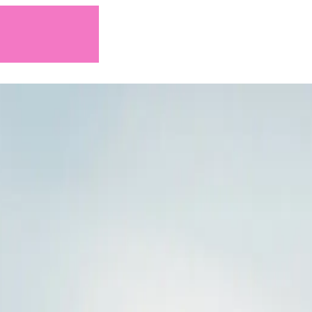
ii etice, face parte din filosofia corporativă fundamentală a 
că
. Ne asumăm responsabilitatea dincolo de cerințele legale și
e de conformitate și acționează în consecință pe termen lung.
săi să respecte în orice moment toate normele și reglementăril
 o linie de asistență pentru conformitate disponibilă la nivel gl
or să raporteze în mod confidențial comportamente neregul