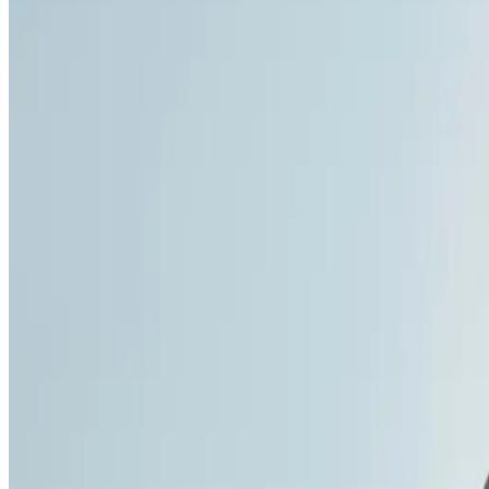
*CWS Workwear Cod de conduită în conformitate cu stand
Cum arată mecanismul Compliance HelpLi
Compliance HelpLine garantează că persoana care raportează c
niciun contact direct între persoana care raportează și furni
unei înregistrări vocale. CWS nu primește nicio înregistrare 
loc (în mod anonim) prin intermediul platformei. Persoana ca
Linia de asistență privind conformitatea este disponibilă 
Linia de asistență dintr-o privire de
Aici veți găsi o prezentare generală a HelpLine în format