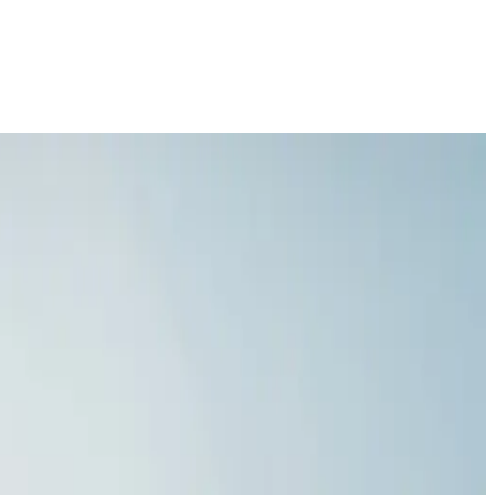
grupului CWS. Am sintetizat aceste principii, care sunt
 dezvoltăm continuu măsuri pentru a ne asigura că angajații
e aplicabile. Pentru a promova o cultură a conformității în
obal, care este disponibilă tuturor părților interesate interne
amentare și lipsite de etică, precum și încălcări ale