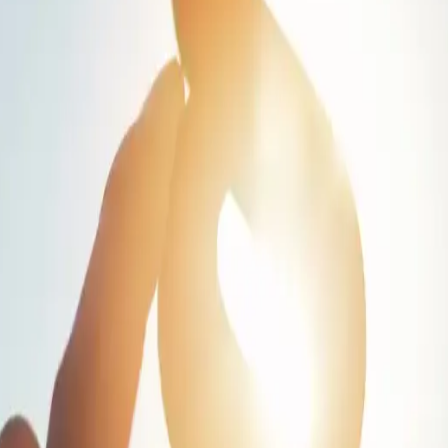
ardul BSCI
ne?
ât și identitatea acesteia - dacă se dorește - rămân anonime 
zorul platformei sau CWS. Raportarea este introdusă fie online 
audio originală, ci doar o transcriere. Informațiile primite su
re raportează poate afla în orice moment stadiul prelucrării 
24 de ore din 24, 7 zile din 7 și 365 de zile pe an
aici
!
 ansamblu
 poster. Pur și simplu faceți clic pe imagine pentru a vizu