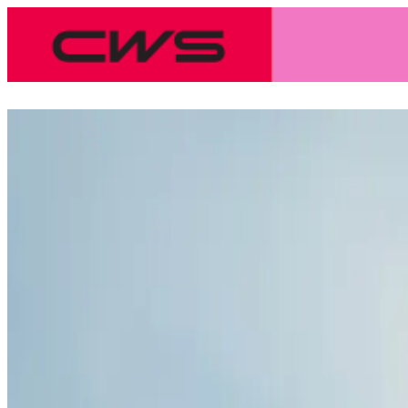
Protejându-ne valorile împreună
CWS Compliance HelpLine
Comportamentul antreprenorial, ghidat întotdeauna de princip
obligatorii pentru toți angajații CWS, în
Codul nostru de eti
și partenerii de afaceri sunt conștienți de principiile noastr
Este o responsabilitate comună a companiei și a angajaților 
interiorul și în afara granițelor companiei noastre, CWS oferă
și externe.
CWS Compliance HelpLine permite furnizorilor și cliențil