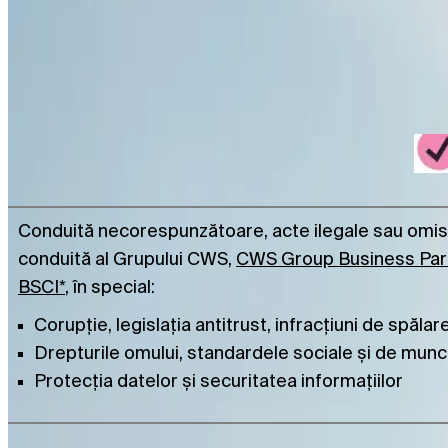
conformității.
Ce subiecte sunt acoperite de linia de asis
Conduită necorespunzătoare, acte ilegale sau omis
conduită al Grupului CWS,
CWS Group Business Par
BSCI*
, în special:
Corupție, legislația antitrust, infracțiuni de spălar
Drepturile omului, standardele sociale și de mun
Protecția datelor și securitatea informațiilor