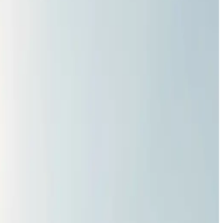
și, prin urmare, sunt protejate în orice moment. Nu există
sub forma unui mesaj text, fie prin telefon, prin intermediul
nt verificate în cadrul companiei. Comunicarea ulterioară are
prin intermediul unui număr de caz.
aliza, imprima sau descărca posterul.