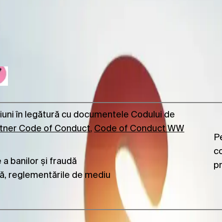
tență privind conformitatea?
iuni în legătură cu documentele Codului de
tner Code of Conduct
,
Code of Conduct WW
Pe
co
e a banilor și fraudă
p
că, reglementările de mediu