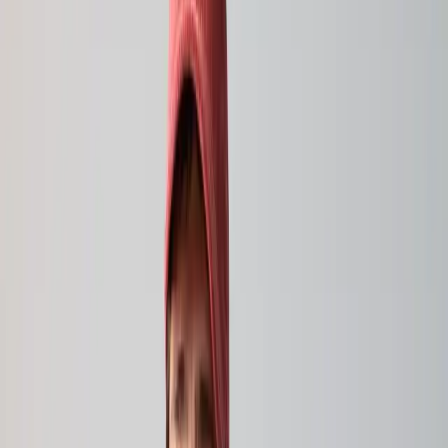
Unser Bestseller im Schweisserschutz
Kevlar® und Nomex® bilden die Basis fuer diese extrem
strapazierfaehige Schweisserschutzkleidung 'proFlex4
Advanced'
Mit der 'proFlex4 Advanced' entscheiden Sie sich fuer eine