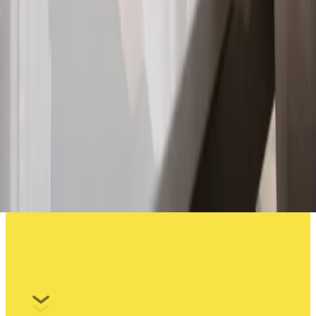
Größen rund um die Uhr bestimmen
Mit dem neuen Online-Tool CWS EasyFit können
Unternehmen flexibel und zeitsparend die passenden
Größen für Ihre Mitarbeiter:innen selbst ermitteln