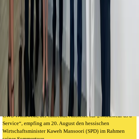
Hessischer Wirtschaftsminister
Kaweh Mansoori besucht CWS
Workwear in Dreieich
CWS Workwear, der führende Anbieter für „Workwear as a
Service“, empfing am 20. August den hessischen
Wirtschaftsminister Kaweh Mansoori (SPD) im Rahmen
seiner Sommertour
.