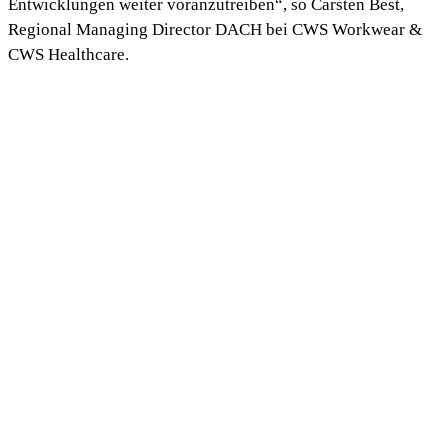
Entwicklungen weiter voranzutreiben“, so Carsten Best,
Regional Managing Director DACH bei CWS Workwear &
CWS Healthcare.
Wirtschaftsminister Mansoori betonte, wie wichtig es ihm
sei, im engen Dialog mit Unternehmen wie CWS Workwear
zu stehen, um deren Bedürfnisse und Herausforderungen zu
verstehen. „Firmen wie CWS Workwear leisten einen
wichtigen Beitrag zur nachhaltigen Wirtschaft in Hessen.
Das kreislauforientierte Geschäftsmodell zielt darauf ab,
CO2-Emmissionen in der Wertschöpfungskette zu
reduzieren. Ich bin dankbar für die gewonnenen
Erkenntnisse und freue mich darauf, weiterhin im Dialog zu
bleiben und die Industrie bestmöglich zu unterstützen“, so
Kaweh Mansoori.