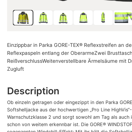
Einzippbar in Parka GORE-TEX® Reflexstreifen an der
Reflexpaspeln entlang der OberarmeZwei Brusttasch
ReißverschlussWeitenverstellbare Ärmelsäume mit D
Zugluft
Description
Ob einzeln getragen oder eingezippt in den Parka GORE
Softshelljacke aus der hochwertigen „Pro Line HighVis“-K
Warnschutzklasse 2 und sorgt sowohl am Tag als auch in
schon von weitem erkennbar ist. Die GORE® WINDSTOP
sogenannten Windchill-Effekt: Mit ihr hält die Softshellja