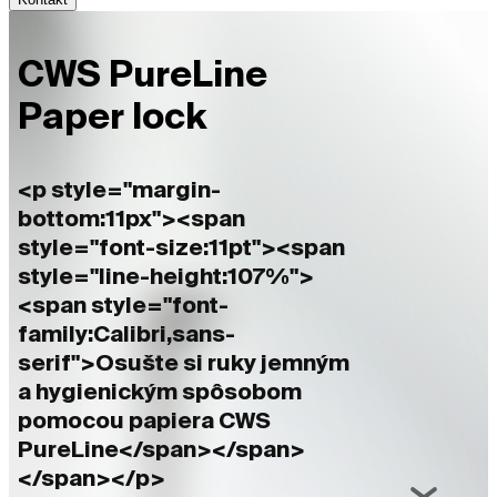
CWS PureLine
Paper lock
<p style="margin-
bottom:11px"><span
style="font-size:11pt"><span
style="line-height:107%">
<span style="font-
family:Calibri,sans-
serif">Osušte si ruky jemným
a hygienickým spôsobom
pomocou papiera CWS
PureLine</span></span>
</span></p>