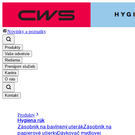
Novinky a poznatky
Produkty
Vaše odvetvie
Riešenia
Prenájom služieb
Karéra
O nás
Kontakt
Produkty
Hygiena rúk
Zásobník na bavlnený uterák
Zásobník na
papierové utierky
Dávkovač mydlovej