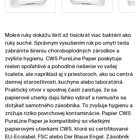
Mokré ruky dokážu šíriť až tisíckrát viac baktérií ako
ruky suché. Správnym vysušením rúk po umytí teda
zabránite šíreniu choroboplodných zárodkov a
zvýšite hygienu. CWS PureLine Paper poskytuje
nielen spoľahlivé a pohodlné riešenie vo vašej
toalete, ale napríklad aj v priestoroch, ako sú centrá
dennej starostlivosti, kuchyne alebo laboratóriá.
Praktický otvor v spodnej časti zaisťuje, že sa
papierové utierky dajú ľahko vybrať a nemusíte sa
dotýkať samotného zásobníka. To zvyšuje hygienu a
znižuje riziko povrchovej kontaminácie. Papier CWS
PureLine Paper je kompatibilný so všetkými
papierovými utierkami CWS, ktoré sú certifikované
EU-Ecolabel, FSC alebo Der Blaue Engel. Zásobník