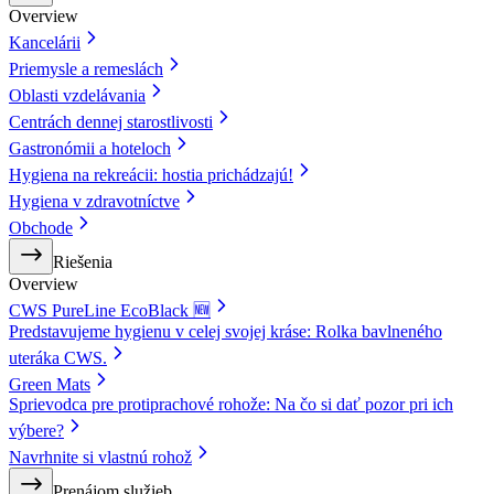
Overview
Kancelárii
Priemysle a remeslách
Oblasti vzdelávania
Centrách dennej starostlivosti
Gastronómii a hoteloch
Hygiena na rekreácii: hostia prichádzajú!
Hygiena v zdravotníctve
Obchode
Riešenia
Overview
CWS PureLine EcoBlack 🆕
Predstavujeme hygienu v celej svojej kráse: Rolka bavlneného
uteráka CWS.
Green Mats
Sprievodca pre protiprachové rohože: Na čo si dať pozor pri ich
výbere?
Navrhnite si vlastnú rohož
Prenájom služieb