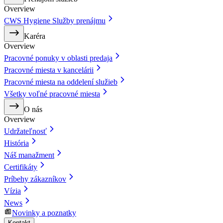
Overview
CWS Hygiene Služby prenájmu
Karéra
Overview
Pracovné ponuky v oblasti predaja
Pracovné miesta v kancelárii
Pracovné miesta na oddelení služieb
Všetky voľné pracovné miesta
O nás
Overview
Udržateľnosť
História
Náš manažment
Certifikáty
Príbehy zákazníkov
Vízia
News
Novinky a poznatky
Kontakt