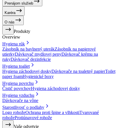
Prenájom služieb
Karéra
O nás
Produkty
Overview
Hygiena rúk
Zásobník na bavlnený uterák
Zásobník na papierové
utierky
Dávkovač mydlovej peny
Dávkovač krému na
ruky
Dávkovač dezinfekcie
Hygiena toaliet
Hygiena záchodovej dosky
Dávkovače na toaletný papier
Toilet
paper foam
Hygienické boxy
Hygiena povrchu
Čistič povrchov
Hygiena záchodovej dosky
Hygiena vzduchu
Dávkovače na vône
Starostlivosť o podlahy
Logo rohože
Ochrana proti špine a vlhkosti
Tvarované
rohože
Protiúnavové rohože
Vaše odvetvie