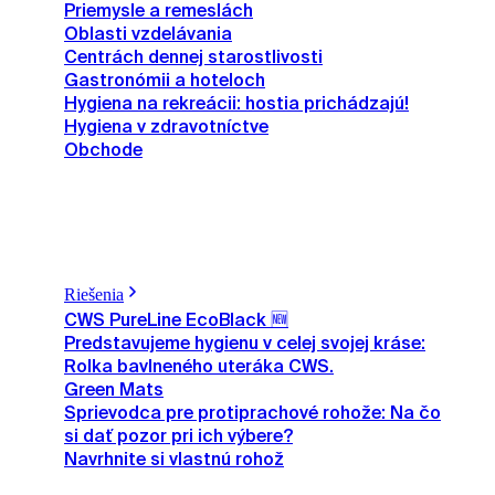
Priemysle a remeslách
Oblasti vzdelávania
Centrách dennej starostlivosti
Gastronómii a hoteloch
Hygiena na rekreácii: hostia prichádzajú!
Hygiena v zdravotníctve
Obchode
Riešenia
CWS PureLine EcoBlack 🆕
Predstavujeme hygienu v celej svojej kráse:
Rolka bavlneného uteráka CWS.
Green Mats
Sprievodca pre protiprachové rohože: Na čo
si dať pozor pri ich výbere?
Navrhnite si vlastnú rohož