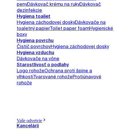
peny
Dávkovač krému na ruky
Dávkovač
dezinfekcie
Hygiena toaliet
Hygiena záchodovej dosky
Dávkovače na
toaletný papier
Toilet paper foam
Hygienické
boxy
Hygiena povrchu
Čistič povrchov
Hygiena záchodovej dosky
Hygiena vzduchu
Dávkovače na vône
Starostlivosť o podlahy
Logo rohože
Ochrana proti špine a
vlhkosti
Tvarované rohože
Protiúnavové
rohože
Vaše odvetvie
Kancelárii