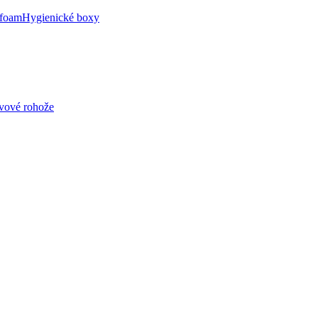
 foam
Hygienické boxy
avové rohože