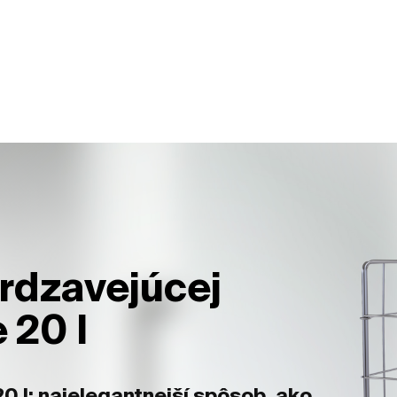
hrdzavejúcej
 20 l