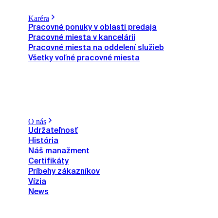
Karéra
Pracovné ponuky v oblasti predaja
Pracovné miesta v kancelárii
Pracovné miesta na oddelení služieb
Všetky voľné pracovné miesta
O nás
Udržateľnosť
História
Náš manažment
Certifikáty
Príbehy zákazníkov
Vízia
News