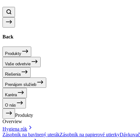
Back
Produkty
Vaše odvetvie
Riešenia
Prenájom služieb
Karéra
O nás
Produkty
Overview
Hygiena rúk
Zásobník na bavlnený uterák
Zásobník na papierové utierky
Dávkovač