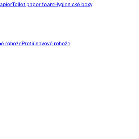
apier
Toilet paper foam
Hygienické boxy
né rohože
Protiúnavové rohože