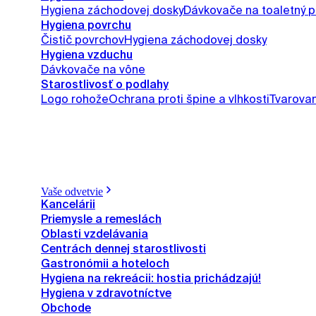
Hygiena záchodovej dosky
Dávkovače na toaletný p
Hygiena povrchu
Čistič povrchov
Hygiena záchodovej dosky
Hygiena vzduchu
Dávkovače na vône
Starostlivosť o podlahy
Logo rohože
Ochrana proti špine a vlhkosti
Tvarova
Vaše odvetvie
Kancelárii
Priemysle a remeslách
Oblasti vzdelávania
Centrách dennej starostlivosti
Gastronómii a hoteloch
Hygiena na rekreácii: hostia prichádzajú!
Hygiena v zdravotníctve
Obchode