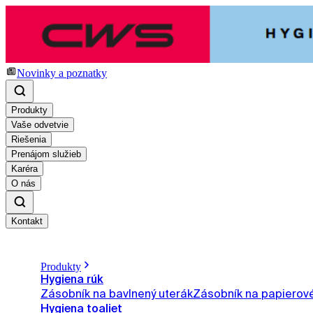
Novinky a poznatky
Produkty
Vaše odvetvie
Riešenia
Prenájom služieb
Karéra
O nás
Kontakt
Produkty
Hygiena rúk
Zásobník na bavlnený uterák
Zásobník na papierové
Hygiena toaliet