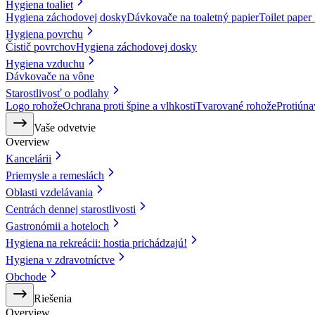
Hygiena toaliet
Hygiena záchodovej dosky
Dávkovače na toaletný papier
Toilet paper
Hygiena povrchu
Čistič povrchov
Hygiena záchodovej dosky
Hygiena vzduchu
Dávkovače na vône
Starostlivosť o podlahy
Logo rohože
Ochrana proti špine a vlhkosti
Tvarované rohože
Protiún
Vaše odvetvie
Overview
Kancelárii
Priemysle a remeslách
Oblasti vzdelávania
Centrách dennej starostlivosti
Gastronómii a hoteloch
Hygiena na rekreácii: hostia prichádzajú!
Hygiena v zdravotníctve
Obchode
Riešenia
Overview