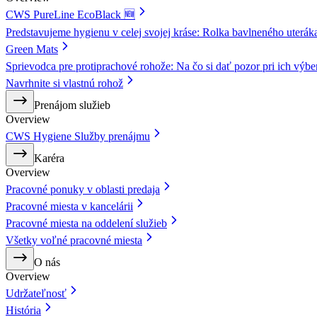
CWS PureLine EcoBlack 🆕
Predstavujeme hygienu v celej svojej kráse: Rolka bavlneného uterá
Green Mats
Sprievodca pre protiprachové rohože: Na čo si dať pozor pri ich výbe
Navrhnite si vlastnú rohož
Prenájom služieb
Overview
CWS Hygiene Služby prenájmu
Karéra
Overview
Pracovné ponuky v oblasti predaja
Pracovné miesta v kancelárii
Pracovné miesta na oddelení služieb
Všetky voľné pracovné miesta
O nás
Overview
Udržateľnosť
História