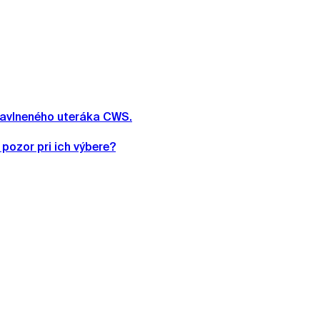
 bavlneného uteráka CWS.
pozor pri ich výbere?