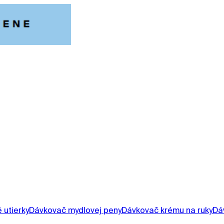
 utierky
Dávkovač mydlovej peny
Dávkovač krému na ruky
Dá