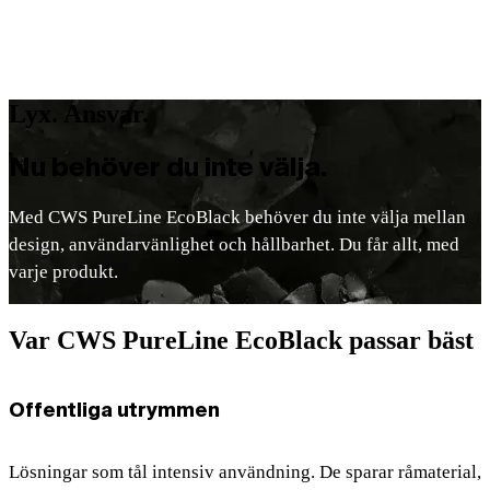
samtidigt som besökare får en bekväm och pålitlig
toalettupplevelse.
Lyx. Ansvar.
Nu behöver du inte välja.
Med CWS PureLine EcoBlack behöver du inte välja mellan
design, användarvänlighet och hållbarhet. Du får allt, med
varje produkt.
Var CWS PureLine EcoBlack passar bäst
Offentliga utrymmen
Lösningar som tål intensiv användning. De sparar råmaterial,