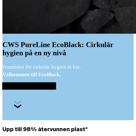
CWS PureLine EcoBlack: Cirkulär
hygien på en ny nivå
Framtiden för cirkulär hygien är här.
Välkommen till EcoBlack.
Be om en kostnadsfri offert
Upp till 98% återvunnen plast*