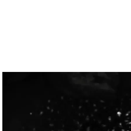
Hygien med tradition. Design med avsikt.
Med PureLine EcoBlack kan du föra in hållbarhet i dina
toalettutrymmen utan att kompromissa med hygien eller
komfort. Förbrukningsartiklarna gör det enkelt att fatta
ansvarsfulla beslut – från certifierat papper till tvål baserad
på återanvända naturresurser. På så sätt kan din organisation
visa att omtanke om miljön och effektivitet går hand i hand.
Hållbarhet är inte ett tillägg, utan utgångspunkten.