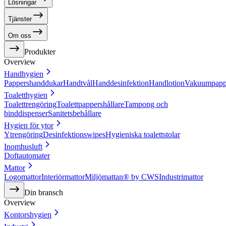
Lösningar
Tjänster
Om oss
Produkter
Overview
Handhygien
Pappershanddukar
Handtvål
Handdesinfektion
Handlotion
Vakuumpapp
Toaletthygien
Toalettrengöring
Toalettpappershållare
Tampong och
binddispenser
Sanitetsbehållare
Hygien för ytor
Ytrengöring
Desinfektionswipes
Hygieniska toalettstolar
Inomhusluft
Doftautomater
Mattor
Logomattor
Interiörmattor
Miljömattan® by CWS
Industrimattor
Din bransch
Overview
Kontorshygien