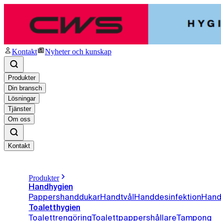
Kontakt
Nyheter och kunskap
Produkter
Din bransch
Lösningar
Tjänster
Om oss
Kontakt
Produkter
Handhygien
Pappershanddukar
Handtvål
Handdesinfektion
Hand
Toaletthygien
Toalettrengöring
Toalettpappershållare
Tampong