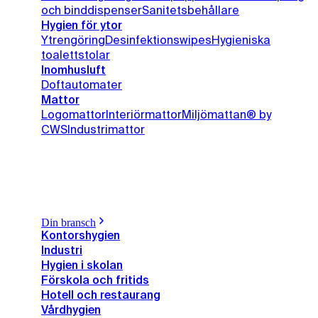
och binddispenser
Sanitetsbehållare
Hygien för ytor
Ytrengöring
Desinfektionswipes
Hygieniska
toalettstolar
Inomhusluft
Doftautomater
Mattor
Logomattor
Interiörmattor
Miljömattan® by
CWS
Industrimattor
Din bransch
Kontorshygien
Industri
Hygien i skolan
Förskola och fritids
Hotell och restaurang
Vårdhygien