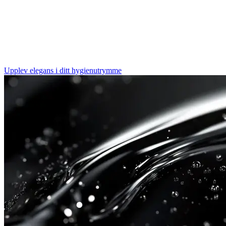
om det är på kontoret, restaurangen eller ett exklusivt hotell,
visar denna högklassiga serie av eleganta dispensrar att
omtanke om miljön är en prioritet. Det är mer än bara en
vacker design: det är en tydlig signal som anställda, gäster
och besökare kan identifiera sig med.
Upplev elegans i ditt hygienutrymme