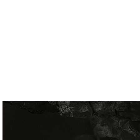
Möt CWS PureLine EcoBlack – där hygien möter hållbarhet
och design i en och samma produktfamilj. Dispensrarna är
tillverkade av upp till 98 % återvunnen plast* och ger varje
hygienutrymme ett kraftfullt och modernt uttryck. Vi
kombinerar högkvalitativ hygien med påtagliga
miljöfördelar, bortom klichéer och med fokus på verklig
effekt. För företag som vill förena ansvar med stil sätter
denna svarta dispenserserie standarden för framtidens
cirkulära hygien.
CWS PureLine EcoBlack är mer än en serie dispensrar. Det
är ett löfte. Till människor, till planeten och till meningsfull
utveckling. Upptäck själv hur framtidens hygien ser ut.