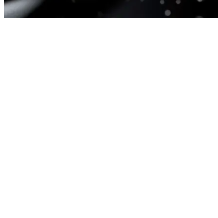
Förbrukningsvaror
CWS PureLine EcoBlack fungerar med ett komplett utbud av
miljövänliga förbrukningsvaror. Tvålar med återvunnen
apelsinskalolja, FSC-certifierat papper och doftlösningar
med påfyllningsbar patron. Varje förbrukningsvara bidrar till
att minska avfall samtidigt som de högsta
hygienstandarderna upprätthålls.
Hållbara val för daglig hygien.
FSC-certifierat papper och tvål gjord på återvunnen
apelsinskalolja visar att förbrukningsvaror kan vara både
effektiva och miljövänliga. Det gör det enklare för dig att
fatta ansvarsfulla beslut: du kan minska miljöpåverkan