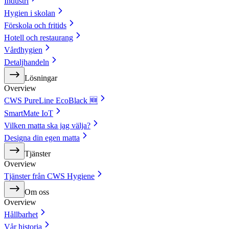
Industri
Hygien i skolan
Förskola och fritids
Hotell och restaurang
Vårdhygien
Detaljhandeln
Lösningar
Overview
CWS PureLine EcoBlack 🆕
SmartMate IoT
Vilken matta ska jag välja?
Designa din egen matta
Tjänster
Overview
Tjänster från CWS Hygiene
Om oss
Overview
Hållbarhet
Vår historia