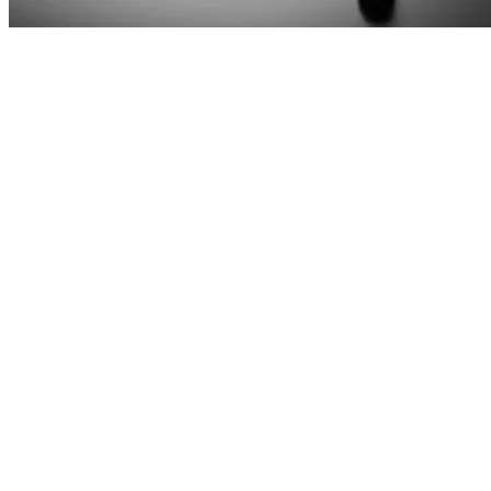
Elegans
Med sin helsvarta design ger CWS PureLine EcoBlack-
dispensrar varje hygienutrymme ett modernt och elegant
uttryck. Fingeravtryck? Nästan osynliga. Även i välbesökta
utrymmen behåller den matta ytan sitt rena utseende och
döljer fläckar. Det är elegans som inte kompromissar med
vardaglig användbarhet. Förutom att vara stilren är designen
också genomtänkt: ergonomisk och intuitiv användning gör
den enkel att hantera.
Svart är tidlöst. Svart är hållbart.
Denna produktserie visar att stil och ansvar går hand i hand.
Hållbarhet på arbetsplatsen har aldrig sett bättre ut. Oavsett