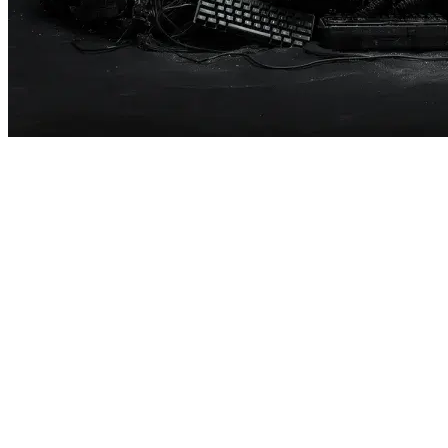
Hållbarhet
De miljövänliga dispensrarna är tillverkade av upp till 98 %
återvunnen plast* och ger gamla elektronikprodukter, som
tangentbord och kaffemaskiner, ett andra liv. Det minskar
koldioxidutsläpp och avfall, samtidigt som det ger ett
påtagligt hållbart avtryck. Även detaljerna är noga
genomtänkta: från återvinningsbara flaskor och
förbrukningsartiklar med Cradle to Cradle-certifiering till
droppfria system som förhindrar spill.